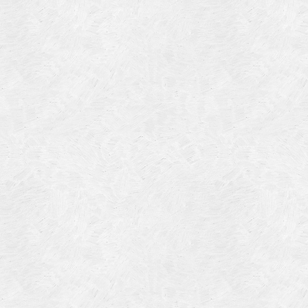
Categories
Meta
Bibliographie
Log in
L'Œuvre
Entries
RSS
Laque
Comments
RSS
Mobilier
WordPress.org
Peinture murale
Vitrail