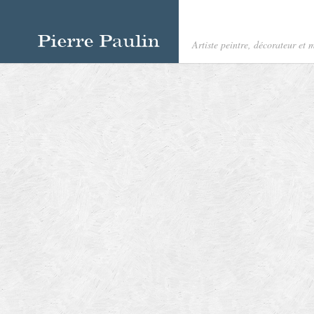
Artiste peintre, décorateur et m
Recent Posts
Panneau laqué Grand
coquille
Armoire violine aux 
Panneau laqué – Ciel
Panneau laqué – Fle
Panneau laqué – Oise